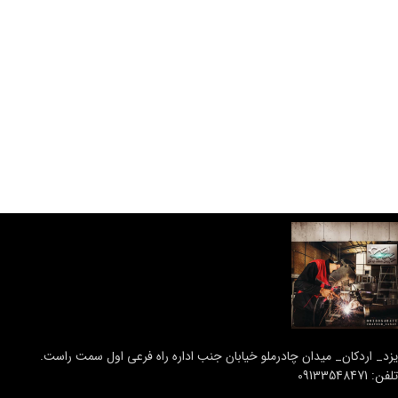
یزد_ اردکان_ میدان چادرملو خیابان جنب اداره راه فرعی اول سمت راست.
تلفن: 09133548471